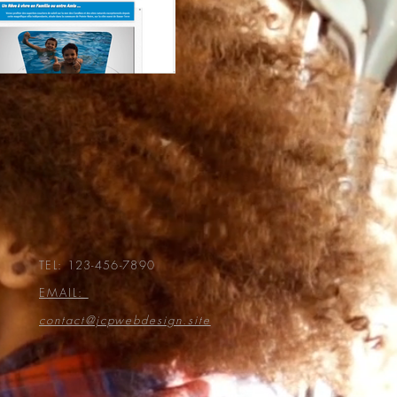
TEL: 123-456-7890
EMAIL:
contact@jcpwebdesign.site