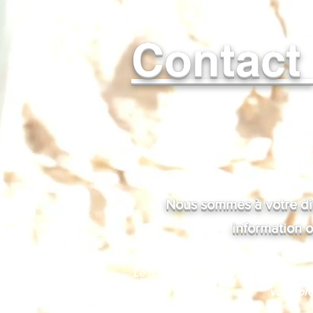
Contac
Nous sommes à votre dis
information o
Le formulaire ci-dessous vous perme
votre pro