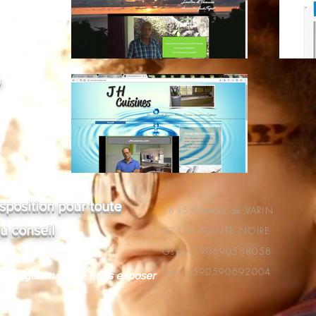
t
position pour toute
1835 Chemin de VARIN
u conseil
97116 POINTE NOIRE
Gsm +590690538058
Fax: +590590692004
ttra également de nous exposer
jet.